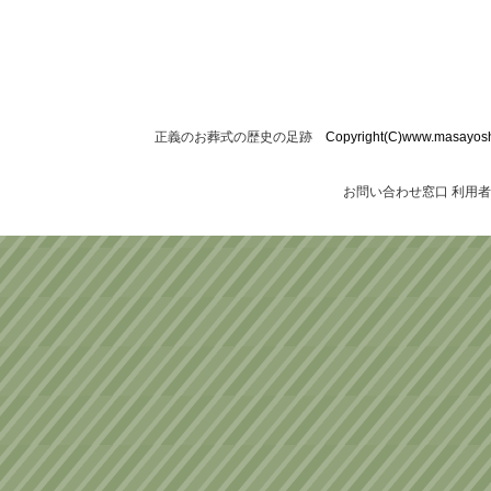
正義のお葬式の歴史の足跡
Copyright(C)www.masayoshi-o
お問い合わせ窓口
利用者