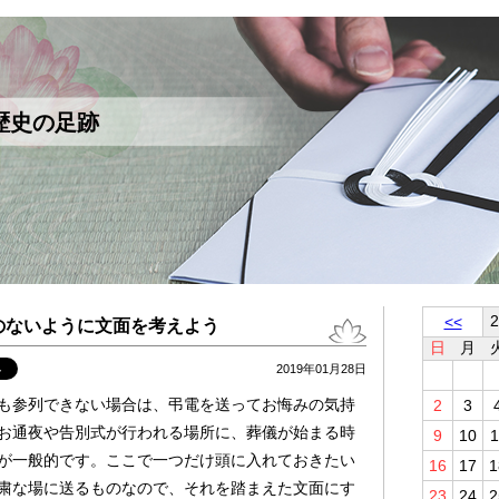
歴史の足跡
<<
のないように文面を考えよう
日
月
2019年01月28日
も参列できない場合は、弔電を送ってお悔みの気持
2
3
お通夜や告別式が行われる場所に、葬儀が始まる時
9
10
1
が一般的です。ここで一つだけ頭に入れておきたい
16
17
1
粛な場に送るものなので、それを踏まえた文面にす
23
24
2